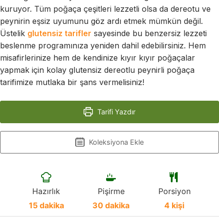
kuruyor. Tüm poğaça çeşitleri lezzetli olsa da dereotu ve
peynirin eşsiz uyumunu göz ardı etmek mümkün değil.
Üstelik
glutensiz tarifler
sayesinde bu benzersiz lezzeti
beslenme programınıza yeniden dahil edebilirsiniz. Hem
misafirlerinize hem de kendinize kıyır kıyır poğaçalar
yapmak için kolay glutensiz dereotlu peynirli poğaça
tarifimize mutlaka bir şans vermelisiniz!
Tarifi Yazdır
Koleksiyona Ekle
Hazırlık
Pişirme
Porsiyon
15
dakika
30
dakika
4
kişi