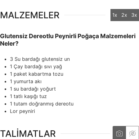
MALZEMELER
1x
2x
3x
Glutensiz Dereotlu Peynirli Poğaça Malzemeleri
Neler?
3
Su bardağı glutensiz un
1
Çay bardağı sıvı yağ
1
paket kabartma tozu
1
yumurta akı
1
su bardağı yoğurt
1
tatlı kaşığı tuz
1
tutam doğranmış dereotu
Lor peyniri
TALIMATLAR