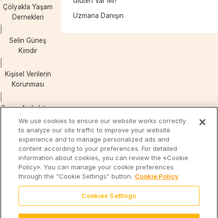
Gluten Var Mı?
Çölyakla Yaşam
Uzmana Danışın
Dernekleri
Selin Güneş
Kimdir
Kişisel Verilerin
Korunması
Çerez Aydınlatma
Metni
We use cookies to ensure our website works correctly
to analyze our site traffic to improve your website
experience and to manage personalized ads and
content according to your preferences. For detailed
Eti
Eti
Form’la
information about cookies, you can review the «Cookie
Cicibebe
Kal
Policy». You can manage your cookie preferences
through the “Cookie Settings” button.
Cookie Policy
Cookies Settings