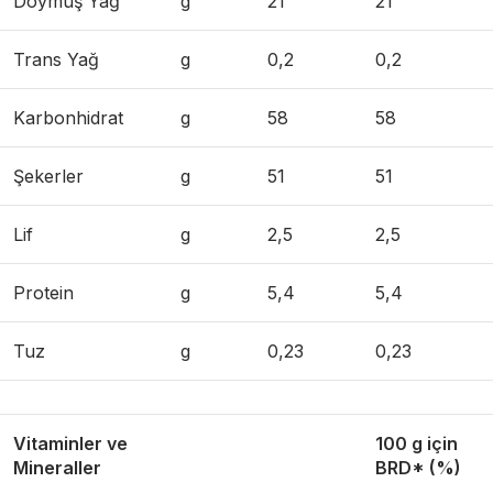
Doymuş Yağ
g
21
21
Trans Yağ
g
0,2
0,2
Karbonhidrat
g
58
58
Şekerler
g
51
51
Lif
g
2,5
2,5
Protein
g
5,4
5,4
Tuz
g
0,23
0,23
Vitaminler ve
100 g için
Mineraller
BRD* (%)