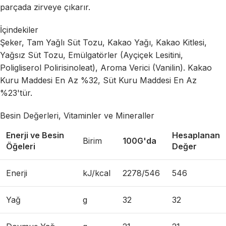
parçada zirveye çıkarır.
İçindekiler
Şeker, Tam Yağlı Süt Tozu, Kakao Yağı, Kakao Kitlesi,
Yağsız Süt Tozu, Emülgatörler (Ayçiçek Lesitini,
Poligliserol Polirisinoleat), Aroma Verici (Vanilin). Kakao
Kuru Maddesi En Az %32, Süt Kuru Maddesi En Az
%23'tür.
Besin Değerleri, Vitaminler ve Mineraller
Enerji ve Besin
Hesaplanan
Birim
100G'da
Öğeleri
Değer
Enerji
kJ/kcal
2278/546
546
Yağ
g
32
32