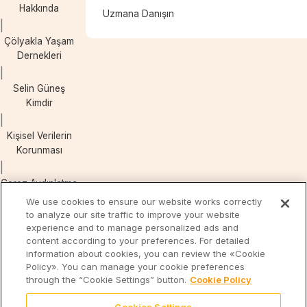
Hakkında
Uzmana Danışın
Çölyakla Yaşam
Dernekleri
Selin Güneş
Kimdir
Kişisel Verilerin
Korunması
Çerez Aydınlatma
Metni
We use cookies to ensure our website works correctly
to analyze our site traffic to improve your website
experience and to manage personalized ads and
content according to your preferences. For detailed
Eti
Eti
Form’la
information about cookies, you can review the «Cookie
Cicibebe
Kal
Policy». You can manage your cookie preferences
through the “Cookie Settings” button.
Cookie Policy