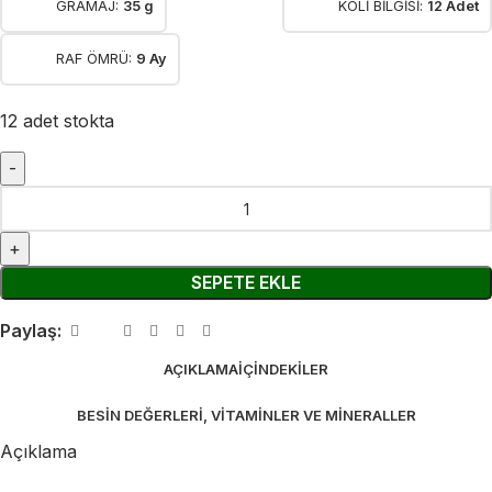
GRAMAJ:
35 g
KOLİ BİLGİSİ:
12 Adet
RAF ÖMRÜ:
9 Ay
12 adet stokta
SEPETE EKLE
Paylaş:
AÇIKLAMA
İÇINDEKILER
BESIN DEĞERLERI, VITAMINLER VE MINERALLER
Açıklama