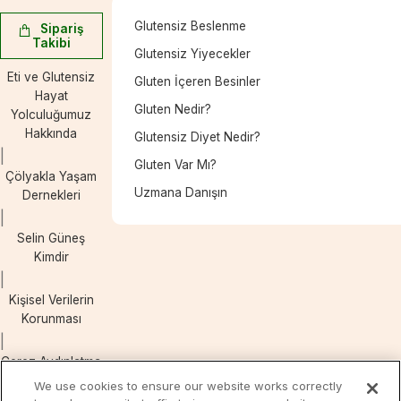
Glutensiz Beslenme
Sipariş
Takibi
Glutensiz Yiyecekler
Eti ve Glutensiz
Gluten İçeren Besinler
Hayat
Gluten Nedir?
Yolculuğumuz
Hakkında
Glutensiz Diyet Nedir?
Gluten Var Mı?
Çölyakla Yaşam
Uzmana Danışın
Dernekleri
Selin Güneş
Kimdir
Kişisel Verilerin
Korunması
Çerez Aydınlatma
Metni
We use cookies to ensure our website works correctly