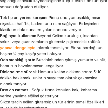
sağladığı esneklik kaybedildiğinde küçük teknik dokunuşlar
sonucu doğrudan etkiliyor.
Tek tip un yerine karışım:
Pirinç unu yumuşaklık, mısır
nişastası hafiflik, badem unu nem sağlıyor. Birleşimleri
klasik un dokusuna en yakın sonucu veriyor.
Bağlayıcı kullanımı:
Beyond Celiac kuruluşu, ksantan
sakızı veya guar zamkının glutensiz pişirmedeki rolünü
yapısal dengeleyici
olarak tanımlıyor. Bir su bardağı un
başına ¼ çay kaşığı yeterli oluyor.
Oda sıcaklığı şartı:
Buzdolabından çıkmış yumurta ve süt,
hamurun havalanmasını engelliyor.
Dinlendirme süresi:
Hamuru kalıba aldıktan sonra 5-10
dakika beklemek, unların sıvıyı tam olarak çekmesine
olanak tanıyor.
Fırın ön ısıtması:
Soğuk fırına konulan kek, kabarma
yerine yayılma eğilimi gösteriyor.
Sıkça tercih edilen glutensiz un türlerinin temel özellikleri