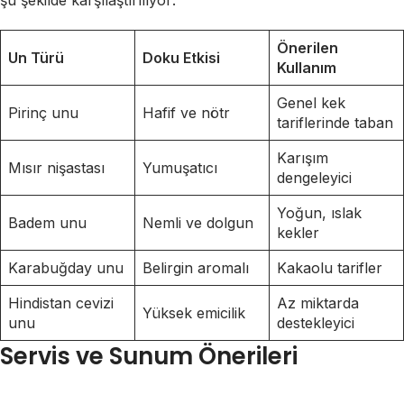
şu şekilde karşılaştırılıyor:
Önerilen
Un Türü
Doku Etkisi
Kullanım
Genel kek
Pirinç unu
Hafif ve nötr
tariflerinde taban
Karışım
Mısır nişastası
Yumuşatıcı
dengeleyici
Yoğun, ıslak
Badem unu
Nemli ve dolgun
kekler
Karabuğday unu
Belirgin aromalı
Kakaolu tarifler
Hindistan cevizi
Az miktarda
Yüksek emicilik
unu
destekleyici
Servis ve Sunum Önerileri