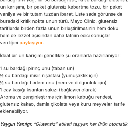
un karışımı, bir paket glutensiz kabartma tozu, bir paket
vanilya ve bir tutam tuzdan ibaret. Liste sade görünse de
buradaki kritik nokta unun türü. Mayo Clinic, glutensiz
tariflerde birden fazla unun birleştirilmesinin hem doku
hem de lezzet açısından daha tatmin edici sonuçlar
verdiğini
paylaşıyor
.
İdeal bir un karışımı genellikle şu oranlarla hazırlanıyor:
1 su bardağı pirinç unu (taban un)
½ su bardağı mısır nişastası (yumuşaklık için)
½ su bardağı badem unu (nem ve dolgunluk için)
1 çay kaşığı ksantan sakızı (bağlayıcı olarak)
Aroma ve zenginleştirme için limon kabuğu rendesi,
glutensiz kakao, damla çikolata veya kuru meyveler tarife
eklenebiliyor.
Yaygın Yanılgı:
“Glutensiz” etiketi taşıyan her ürün otomatik