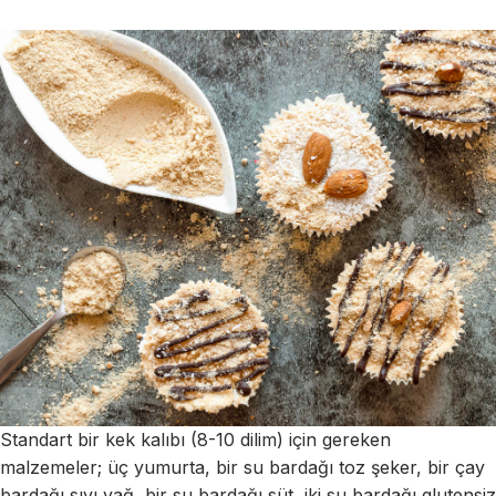
Standart bir kek kalıbı (8-10 dilim) için gereken
malzemeler; üç yumurta, bir su bardağı toz şeker, bir çay
bardağı sıvı yağ, bir su bardağı süt, iki su bardağı glutensiz