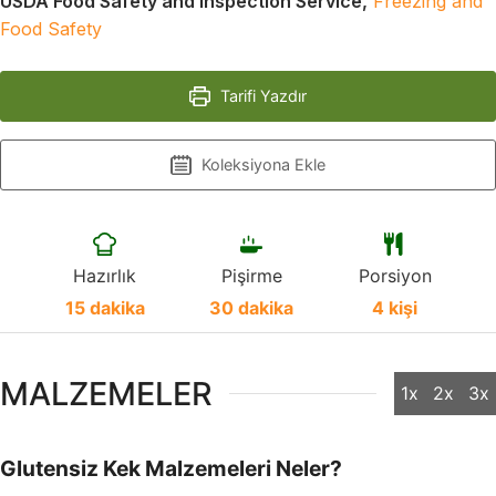
USDA Food Safety and Inspection Service,
Freezing and
Food Safety
Tarifi Yazdır
Koleksiyona Ekle
Hazırlık
Pişirme
Porsiyon
15
dakika
30
dakika
4
kişi
MALZEMELER
1x
2x
3x
Glutensiz Kek Malzemeleri Neler?