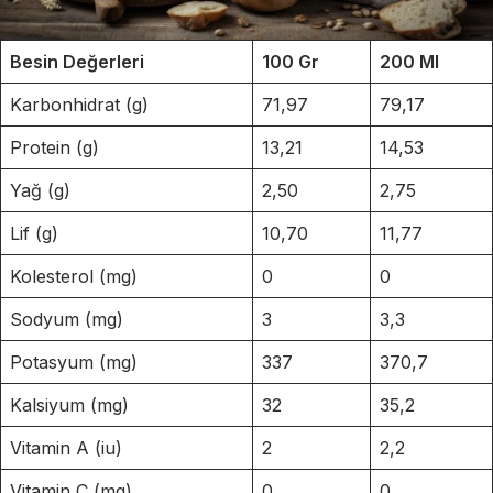
Besin Değerleri
100 Gr
200 Ml
Karbonhidrat (g)
71,97
79,17
Protein (g)
13,21
14,53
Yağ (g)
2,50
2,75
Lif (g)
10,70
11,77
Kolesterol (mg)
0
0
Sodyum (mg)
3
3,3
Potasyum (mg)
337
370,7
Kalsiyum (mg)
32
35,2
Vitamin A (iu)
2
2,2
Vitamin C (mg)
0
0