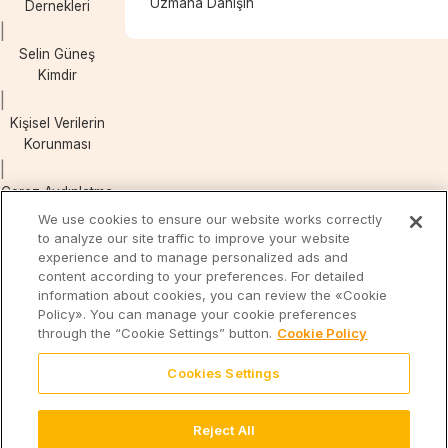
Uzmana Danışın
Dernekleri
Selin Güneş
Kimdir
Kişisel Verilerin
Korunması
Çerez Aydınlatma
Metni
We use cookies to ensure our website works correctly
to analyze our site traffic to improve your website
experience and to manage personalized ads and
content according to your preferences. For detailed
Eti
Eti
Form’la
information about cookies, you can review the «Cookie
Cicibebe
Kal
Policy». You can manage your cookie preferences
through the “Cookie Settings” button.
Cookie Policy
Cookies Settings
Reject All