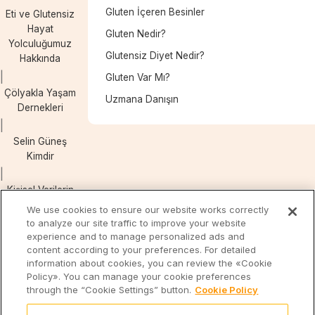
Gluten İçeren Besinler
Eti ve Glutensiz
Hayat
Gluten Nedir?
Yolculuğumuz
Glutensiz Diyet Nedir?
Hakkında
Gluten Var Mı?
Çölyakla Yaşam
Uzmana Danışın
Dernekleri
Selin Güneş
Kimdir
Kişisel Verilerin
Korunması
We use cookies to ensure our website works correctly
to analyze our site traffic to improve your website
experience and to manage personalized ads and
Çerez Aydınlatma
content according to your preferences. For detailed
Metni
information about cookies, you can review the «Cookie
Policy». You can manage your cookie preferences
through the “Cookie Settings” button.
Cookie Policy
Eti
Eti
Form’la