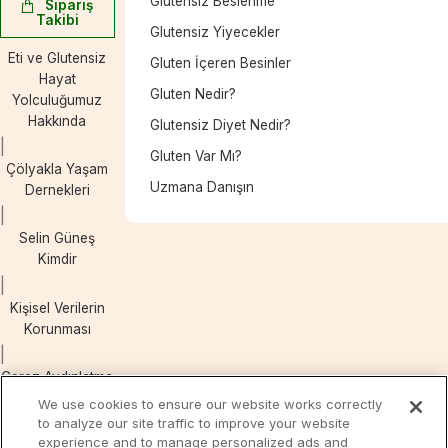
Glutensiz Beslenme
Sipariş
Takibi
Glutensiz Yiyecekler
Eti ve Glutensiz
Gluten İçeren Besinler
Hayat
Gluten Nedir?
Yolculuğumuz
Hakkında
Glutensiz Diyet Nedir?
Gluten Var Mı?
Çölyakla Yaşam
Uzmana Danışın
Dernekleri
Selin Güneş
Kimdir
Kişisel Verilerin
Korunması
Çerez Aydınlatma
Metni
We use cookies to ensure our website works correctly
to analyze our site traffic to improve your website
experience and to manage personalized ads and