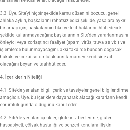
tamamen kendisine ait olacağını kabul eder.
3.3. Üye, Site’yi hiçbir şekilde kamu düzenini bozucu, genel
ahlaka aykırı, başkalarını rahatsız edici şekilde, yasalara aykırı
bir amaç için, başkalarının fikri ve telif haklarını ihlâl edecek
şekilde kullanmayacağını; başkalarının Site’den yararlanmasını
önleyici veya zorlaştırıcı faaliyet (spam, virüs, truva atı vb.) ve
işlemlerde bulunmayacağını, aksi takdirde bundan doğacak
hukuki ve cezai sorumlulukların tamamen kendisine ait
olacağını beyan ve taahhüt eder.
4. İçeriklerin Niteliği
4.1. Site’de yer alan bilgi, içerik ve tavsiyeler genel bilgilendirme
amaçlıdır. Üye, bu içeriklere dayanarak alacağı kararların kendi
sorumluluğunda olduğunu kabul eder.
4.2. Site’de yer alan içerikler; glutensiz beslenme, gluten
hassasiyeti, çölyak hastalığı ve benzeri konulara ilişkin