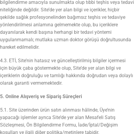
bilgilendirme amacıyla sunulmakta olup tıbbi teşhis veya tedavi
niteliğinde değildir. Site’de yer alan bilgi ve içerikler, hiçbir
şekilde sağlık profesyonelinden bağımsız teşhis ve tedaviye
yönlendirilmesi anlamına gelmemekte olup, bu içeriklere
dayanılarak kendi başına herhangi bir tedavi yöntemi
uygulanmamalı; mutlaka uzman doktor görüşü doğrultusunda
hareket edilmelidir.
4.3. ETİ, Site’nin hatasız ve güncelleştirilmiş bilgiler içermesi
için büyük çaba göstermekte olup, Site’de yer alan bilgi ve
içeriklerin doğruluğu ve tamlığı hakkında doğrudan veya dolaylı
olarak garanti vermemektedir.
5. Online Alışveriş ve Sipariş Süreçleri
5.1. Site üzerinden ürün satın alınması hâlinde, Üye’nin
yapacağı işlemler ayrıca Site’de yer alan Mesafeli Satış
Sözleşmesi, Ön Bilgilendirme Formu, İade/İptal/Değişim
koşulları ve ilgili diğer politika/metinlere tabidir.