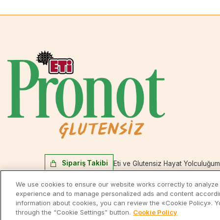
Sipariş Takibi
Eti ve Glutensiz Hayat Yolculuğu
Çölyakla Yaşam Dernekleri
Selin Güneş Kimdir
Kişisel V
We use cookies to ensure our website works correctly to analyze o
experience and to manage personalized ads and content according
Çerez Aydınlatma Metni
information about cookies, you can review the «Cookie Policy».
through the “Cookie Settings” button.
Cookie Policy