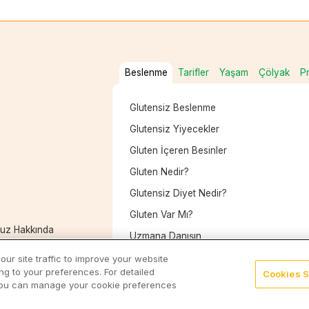
Beslenme
Tarifler
Yaşam
Çölyak
P
Glutensiz Beslenme
Glutensiz Yiyecekler
Gluten İçeren Besinler
Gluten Nedir?
Glutensiz Diyet Nedir?
Gluten Var Mı?
muz Hakkında
Uzmana Danışın
erilerin Korunması
ur site traffic to improve your website
 to your preferences. For detailed
Cookies S
 You can manage your cookie preferences