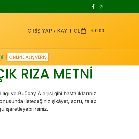
GİRİŞ YAP / KAYIT OL
₺
0.00
ONLINE ALIŞVERIŞ
ÇIK RIZA METNİ
ığı ve Buğday Alerjisi gibi hastalıklarınız
 konusunda ileteceğiniz şikâyet, soru, talep
işaretleyebilirsiniz.