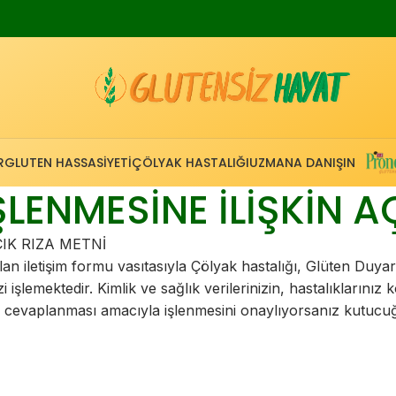
R
GLUTEN HASSASIYETI
ÇÖLYAK HASTALIĞI
UZMANA DANIŞIN
İŞLENMESİNE İLİŞKİN A
ÇIK RIZA METNİ
 iletişim formu vasıtasıyla Çölyak hastalığı, Glüten Duyarlıl
 işlemektedir. Kimlik ve sağlık verilerinizin, hastalıklarınız
cevaplanması amacıyla işlenmesini onaylıyorsanız kutucuğu 