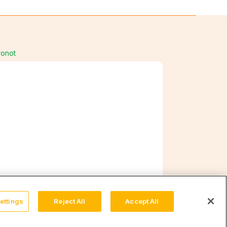
ronot
ettings
Reject All
Accept All